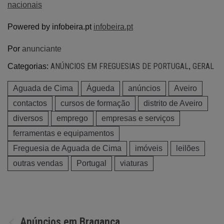
nacionais
Powered by infobeira.pt
infobeira.pt
Por
anunciante
ANÚNCIOS EM FREGUESIAS DE PORTUGAL
GERAL
Categorias:
,
Aguada de Cima
Águeda
anúncios
Aveiro
contactos
cursos de formação
distrito de Aveiro
diversos
emprego
empresas e serviços
ferramentas e equipamentos
Freguesia de Aguada de Cima
imóveis
leilões
outras vendas
Portugal
viaturas
Navegação
Anúncios em Bragança