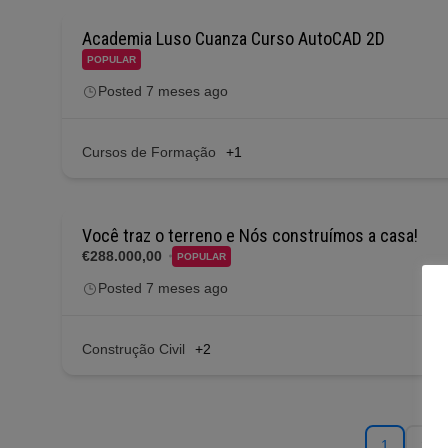
Academia Luso Cuanza Curso AutoCAD 2D
POPULAR
Posted 7 meses ago
Cursos de Formação
+1
Você traz o terreno e Nós construímos a casa!
€288.000,00
POPULAR
Posted 7 meses ago
Construção Civil
+2
1
2