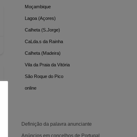
Moçambique
Lagoa (Açores)
Calheta (S.Jorge)
CaLda.s da Rainha
Calheta (Madeira)
Vila da Praia da Vitória
São Roque do Pico
online
Definição da palavra anunciante
Anúncios em concelhos de Portugal