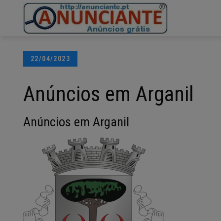
Ir
para
o
conteúdo
Posted
22/04/2023
on
Anúncios em Arganil
Anúncios em Arganil