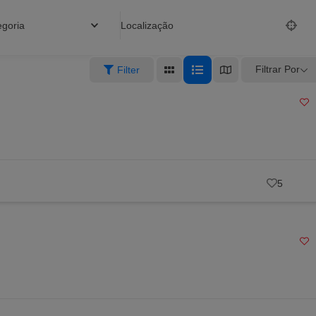
egoria
Localização
Filtrar Por
Filter
5