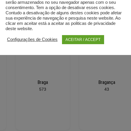
serão armazenados no seu navegador apenas com o seu
consentimento. Tem a opção de desativar esses cookies.
ragança, Castelo Branco, Coimbra, Évora, Faro, Guarda, Leiria,
Contudo a desativação de alguns destes cookies pode afetar
o Castelo, Vila Real, Viseu, Madeira, Açores, Brasil, Angola,
sua experiência de navegação e pesquisa neste website. Ao
clicar em aceitar está a aceitar as politicas de privacidade
deste website.
Configurações de Cookies
ACEITAR / ACCEPT
Braga
Bragança
573
43