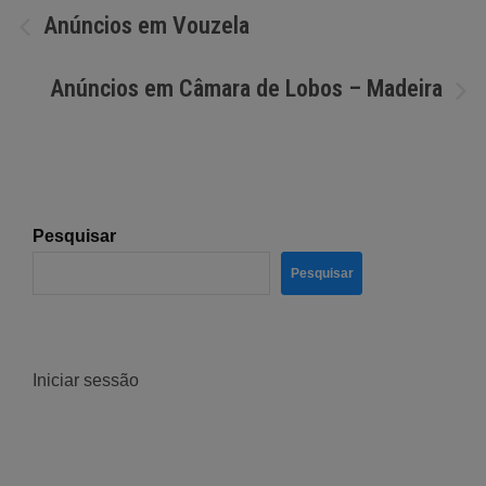
Navegação
Anúncios em Vouzela
de
Anúncios em Câmara de Lobos – Madeira
artigos
Pesquisar
Pesquisar
Iniciar sessão