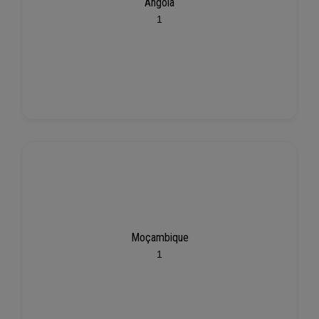
Angola
1
Moçambique
1