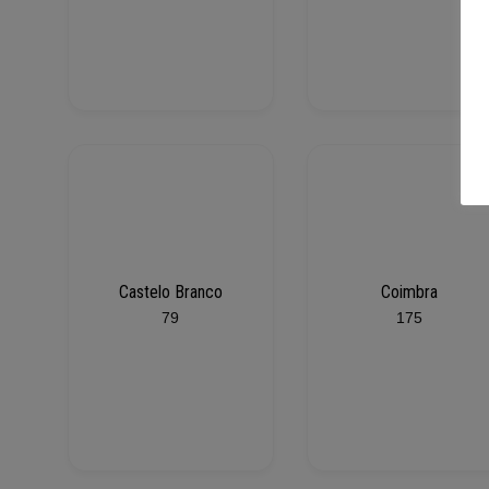
Castelo Branco
Coimbra
79
175