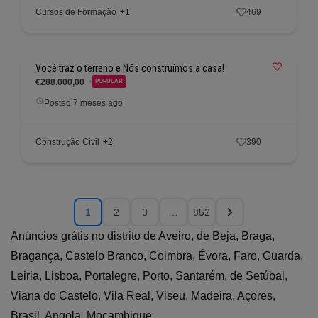
Cursos de Formação
+1
469
Você traz o terreno e Nós construímos a casa!
€288.000,00
POPULAR
Posted 7 meses ago
Construção Civil
+2
390
1
2
3
…
852
Anúncios grátis no distrito de Aveiro, de Beja, Braga,
Bragança, Castelo Branco, Coimbra, Évora, Faro, Guarda,
Leiria, Lisboa, Portalegre, Porto, Santarém, de Setúbal,
Viana do Castelo, Vila Real, Viseu, Madeira, Açores,
Brasil, Angola, Moçambique.