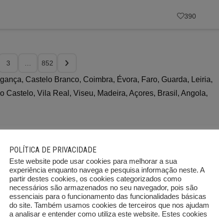
390
3
…
852
ragança, Castelo Branco, Coimbra, Évora, Faro, Guarda, Leiria,
o Castelo, Vila Real, Viseu, Madeira, Açores, Brasil, Angola,
POLÍTICA DE PRIVACIDADE
Este website pode usar cookies para melhorar a sua
experiência enquanto navega e pesquisa informação neste. A
partir destes cookies, os cookies categorizados como
necessários são armazenados no seu navegador, pois são
essenciais para o funcionamento das funcionalidades básicas
Braga
Bragança
do site. Também usamos cookies de terceiros que nos ajudam
573
43
a analisar e entender como utiliza este website. Estes cookies