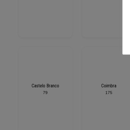
Castelo Branco
Coimbra
79
175