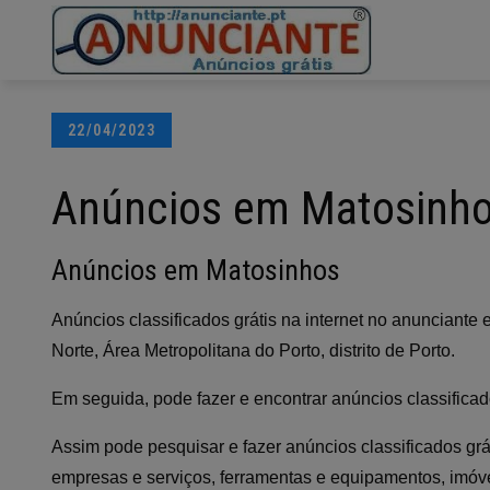
Ir
para
o
conteúdo
Posted
22/04/2023
on
Anúncios em Matosinh
Anúncios em Matosinhos
Anúncios classificados grátis na internet no anunciant
Norte, Área Metropolitana do Porto, distrito de Porto.
Em seguida, pode fazer e encontrar anúncios classificad
Assim pode pesquisar e fazer anúncios classificados grá
empresas e serviços, ferramentas e equipamentos, imóvei