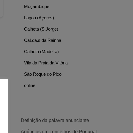
Moçambique
Lagoa (Açores)
Calheta (S.Jorge)
CaLda.s da Rainha
Calheta (Madeira)
Vila da Praia da Vitória
São Roque do Pico
online
Definição da palavra anunciante
Anúncios em concelhos de Portugal