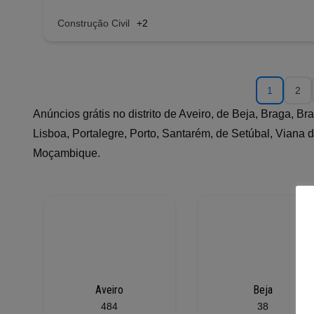
Construção Civil
+2
1
2
Anúncios grátis no distrito de Aveiro, de Beja, Braga, B
Lisboa, Portalegre, Porto, Santarém, de Setúbal, Viana d
Moçambique.
Aveiro
Beja
484
38