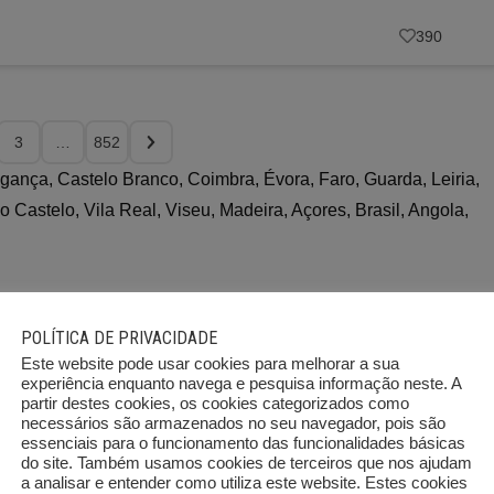
390
3
…
852
ragança, Castelo Branco, Coimbra, Évora, Faro, Guarda, Leiria,
o Castelo, Vila Real, Viseu, Madeira, Açores, Brasil, Angola,
POLÍTICA DE PRIVACIDADE
Este website pode usar cookies para melhorar a sua
experiência enquanto navega e pesquisa informação neste. A
partir destes cookies, os cookies categorizados como
necessários são armazenados no seu navegador, pois são
essenciais para o funcionamento das funcionalidades básicas
Braga
Bragança
do site. Também usamos cookies de terceiros que nos ajudam
573
43
a analisar e entender como utiliza este website. Estes cookies