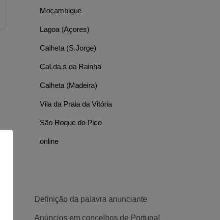
Moçambique
Lagoa (Açores)
Calheta (S.Jorge)
CaLda.s da Rainha
Calheta (Madeira)
Vila da Praia da Vitória
São Roque do Pico
online
Definição da palavra anunciante
Anúncios em concelhos de Portugal