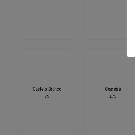
Castelo Branco
Coimbra
79
175