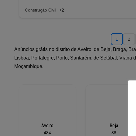
Construção Civil
+2
1
2
Anúncios grátis no distrito de Aveiro, de Beja, Braga, B
Lisboa, Portalegre, Porto, Santarém, de Setúbal, Viana d
Moçambique.
Aveiro
Beja
484
38