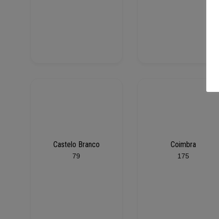
Castelo Branco
Coimbra
79
175