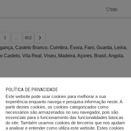
390
3
…
852
ragança, Castelo Branco, Coimbra, Évora, Faro, Guarda, Leiria,
o Castelo, Vila Real, Viseu, Madeira, Açores, Brasil, Angola,
POLÍTICA DE PRIVACIDADE
Este website pode usar cookies para melhorar a sua
experiência enquanto navega e pesquisa informação neste. A
partir destes cookies, os cookies categorizados como
necessários são armazenados no seu navegador, pois são
essenciais para o funcionamento das funcionalidades básicas
Braga
Bragança
do site. Também usamos cookies de terceiros que nos ajudam
573
43
a analisar e entender como utiliza este website. Estes cookies