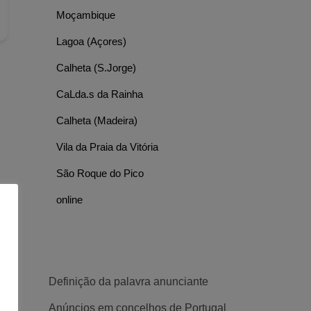
Moçambique
Lagoa (Açores)
Calheta (S.Jorge)
CaLda.s da Rainha
Calheta (Madeira)
Vila da Praia da Vitória
São Roque do Pico
online
Definição da palavra anunciante
Anúncios em concelhos de Portugal