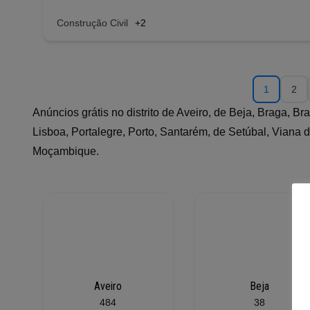
Construção Civil
+2
1
2
Anúncios grátis no distrito de Aveiro, de Beja, Braga, B
Lisboa, Portalegre, Porto, Santarém, de Setúbal, Viana d
Moçambique.
Aveiro
Beja
484
38