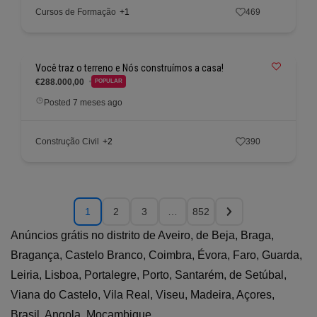
Cursos de Formação
+1
469
Você traz o terreno e Nós construímos a casa!
€288.000,00
POPULAR
Posted 7 meses ago
Construção Civil
+2
390
1
2
3
…
852
Anúncios grátis no distrito de Aveiro, de Beja, Braga,
Bragança, Castelo Branco, Coimbra, Évora, Faro, Guarda,
Leiria, Lisboa, Portalegre, Porto, Santarém, de Setúbal,
Viana do Castelo, Vila Real, Viseu, Madeira, Açores,
Brasil, Angola, Moçambique.