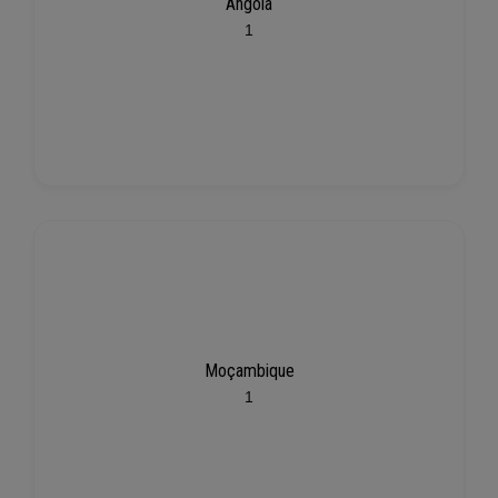
Angola
1
Moçambique
1