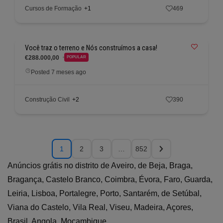
Cursos de Formação
+1
469
Você traz o terreno e Nós construímos a casa!
€288.000,00
POPULAR
Posted 7 meses ago
Construção Civil
+2
390
1
2
3
…
852
Anúncios grátis no distrito de Aveiro, de Beja, Braga,
Bragança, Castelo Branco, Coimbra, Évora, Faro, Guarda,
Leiria, Lisboa, Portalegre, Porto, Santarém, de Setúbal,
Viana do Castelo, Vila Real, Viseu, Madeira, Açores,
Brasil, Angola, Moçambique.