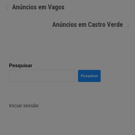
Navegação
Anúncios em Vagos
de
Anúncios em Castro Verde
artigos
Pesquisar
Pesquisar
Iniciar sessão