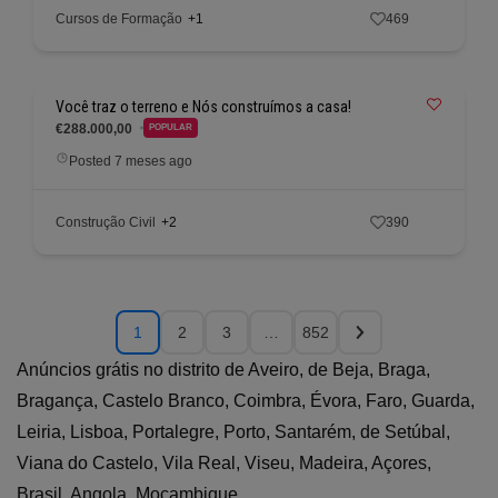
Cursos de Formação
+1
469
Você traz o terreno e Nós construímos a casa!
€288.000,00
POPULAR
Posted 7 meses ago
Construção Civil
+2
390
1
2
3
…
852
Anúncios grátis no distrito de Aveiro, de Beja, Braga,
Bragança, Castelo Branco, Coimbra, Évora, Faro, Guarda,
Leiria, Lisboa, Portalegre, Porto, Santarém, de Setúbal,
Viana do Castelo, Vila Real, Viseu, Madeira, Açores,
Brasil, Angola, Moçambique.