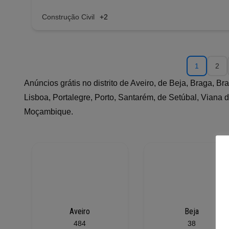
Construção Civil
+2
1
2
Anúncios grátis no distrito de Aveiro, de Beja, Braga, B
Lisboa, Portalegre, Porto, Santarém, de Setúbal, Viana d
Moçambique.
Aveiro
Beja
484
38