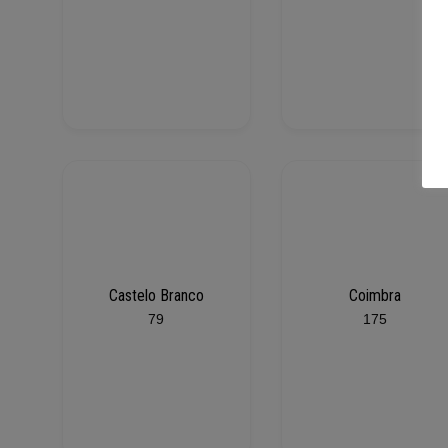
Castelo Branco
Coimbra
79
175