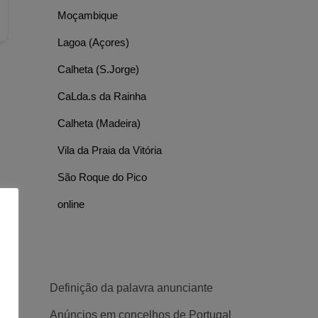
Moçambique
Lagoa (Açores)
Calheta (S.Jorge)
CaLda.s da Rainha
Calheta (Madeira)
Vila da Praia da Vitória
São Roque do Pico
online
Definição da palavra anunciante
Anúncios em concelhos de Portugal