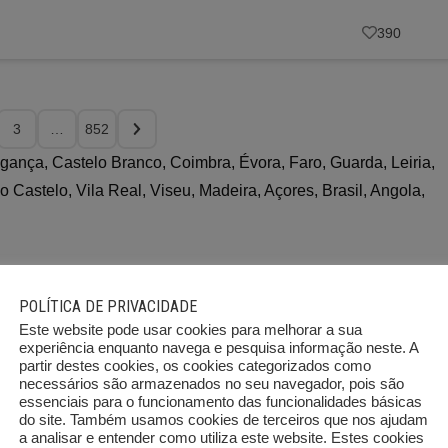
390
3
…
852
ragança, Castelo Branco, Coimbra, Évora, Faro, Guarda, Leiria,
o Castelo, Vila Real, Viseu, Madeira, Açores, Brasil, Angola,
POLÍTICA DE PRIVACIDADE
Este website pode usar cookies para melhorar a sua
experiência enquanto navega e pesquisa informação neste. A
partir destes cookies, os cookies categorizados como
necessários são armazenados no seu navegador, pois são
essenciais para o funcionamento das funcionalidades básicas
Braga
Bragança
do site. Também usamos cookies de terceiros que nos ajudam
573
43
a analisar e entender como utiliza este website. Estes cookies